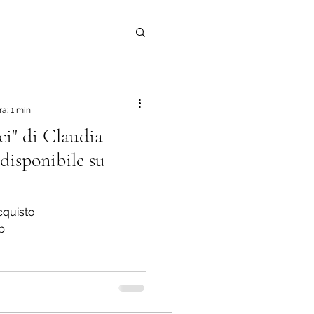
ra: 1 min
ici" di Claudia
disponibile su
acquisto:
b