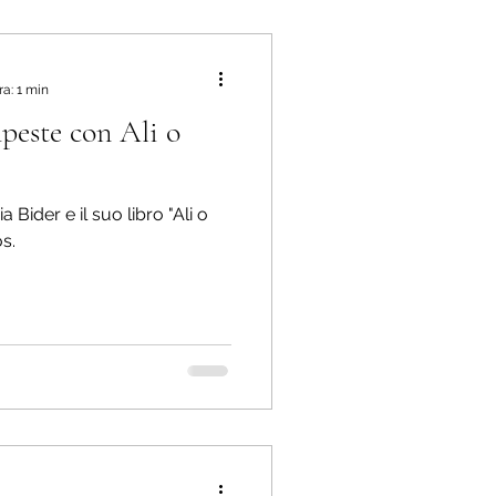
ra: 1 min
mpeste con Ali o
 Bider e il suo libro "Ali o
os.