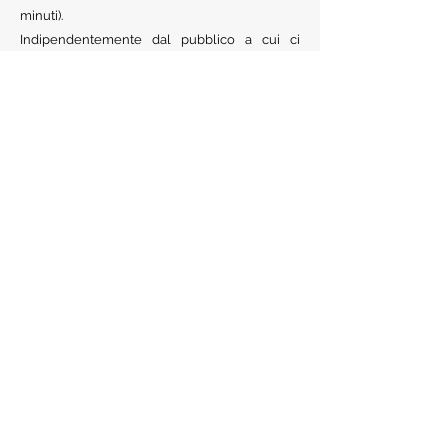
minuti).
Indipendentemente dal pubblico a cui ci
rivolgiamo, giovani e meno giovani,
principianti o persone con più esperienza, i
nostri corsi sono adatti a tutti. La differenza sta
nell’intensità della pratica e nell’ attenzione ai
bisogni e alle esigenze specifiche di ognuno.
Chiamaci per info costi e orari
Naturalmente Sani
ziomauri@protonmail.com
-
biderclaudia@gmail.com
(+39)
351 5192729 - 348
4580637